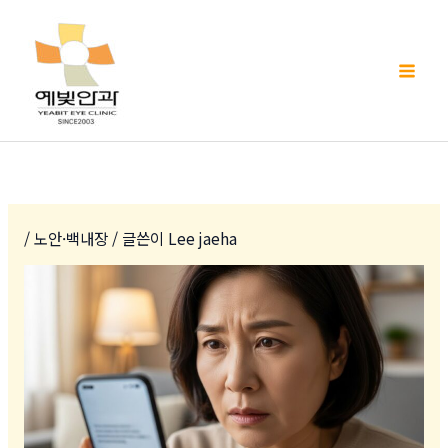
콘
Mai
텐
Men
츠
로
건
너
뛰
기
/
노안·백내장
/ 글쓴이
Lee jaeha