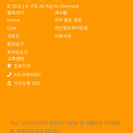
m
s
u
© 2026 | 눈 건강 All Rights Reserved.
e
t
t
찾아가기
게시판
a
u
g
b
Home
자주 묻는 질문
r
e
a
QnA
개인정보처리방침
m
의료진
이용약관
둘러보기
찾아오는길
고객센터
진료시간
031-979-6387
카카오톡 상담
주소 : 고양시 덕양구 화신로272번길 58 영플라자 4층(화정
동, 영프라자 414, 410호)